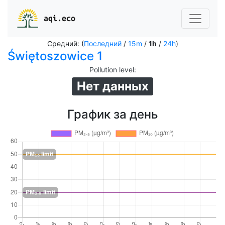
aqi.eco
Средний: (
Последний
/
15m
/
1h
/
24h
)
Świętoszowice 1
Pollution level
:
Нет данных
График за день